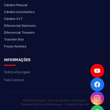
Câmbio Manual
Câmbio Automático
Câmbio CVT
Diferencial Dianteiro
Diferencial Traseiro
Transfer Box
Peças Avulsas
INFORMAÇÕES
Sobre a Eurogear
Fale Conosco
© 2026
Eurogear. Todos os direitos reservados.
Caixa de Câmbios, Diferenciais — Ribeirão Preto, SP