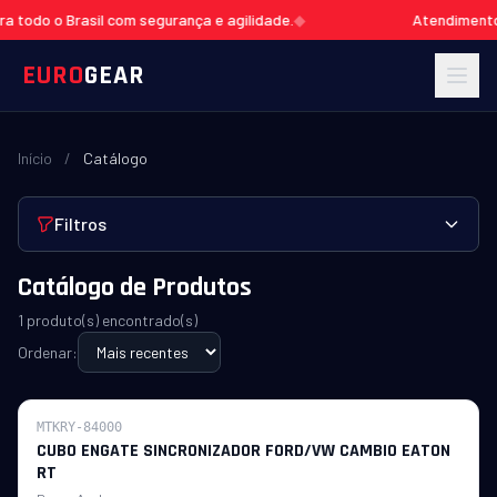
todo o Brasil com segurança e agilidade.
◆
Atendimento e
EURO
GEAR
Início
/
Catálogo
Filtros
Catálogo de Produtos
1 produto(s) encontrado(s)
Ordenar:
Novo
MTKRY-84000
CUBO ENGATE SINCRONIZADOR FORD/VW CAMBIO EATON
RT