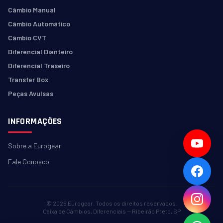
Câmbio Manual
Câmbio Automático
Câmbio CVT
Diferencial Dianteiro
Diferencial Traseiro
Transfer Box
Peças Avulsas
INFORMAÇÕES
Sobre a Eurogear
Fale Conosco
© 2026
Eurogear. Todos os direitos reservados.
Caixa de Câmbios, Diferenciais — Ribeirão Preto, SP