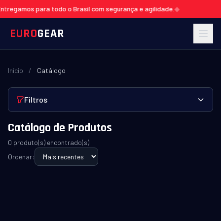
tregamos para todo o Brasil com segurança e agilidade.
◆
EURO
GEAR
Início
/
Catálogo
Filtros
Catálogo de Produtos
0 produto(s) encontrado(s)
Ordenar: